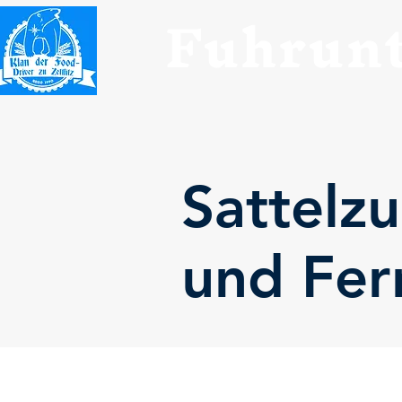
Fuhrunt
Sattelz
und Fer