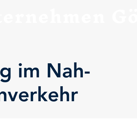
ernehmen Gö
ug im Nah-
nverkehr