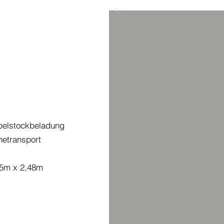
ppelstockbeladung
hetransport
55m x 2,48m